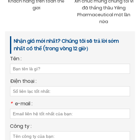
Khách hàng trên toàn thế
Xin chúc mừng chúng tôi vì
giới
đã thắng thầu Yiling
Pharmaceutical một lần
nữa
Nhận giá mới nhất? Chúng tôi sẽ trả lời sớm
nhất có thể (trong vòng 12 giờ）
Tên :
Điện thoại :
*
e-mail :
Công ty :