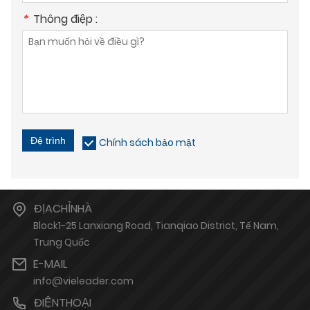
*
Thông điệp :
Đệ trình
Chính sách bảo mật
ĐỊACHỈNHÀ
Block1-25 Lanxiang Road, Tianqiao District, Tế Nam,
Trung Quốc
E-MAIL
info@vieleader.com
ĐIỆNTHOẠI