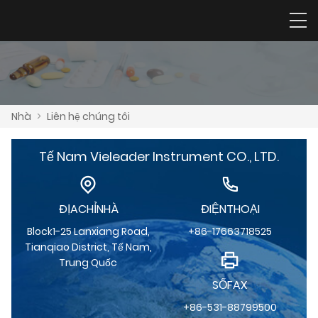
Nhà
>
Liên hệ chúng tôi
Tế Nam Vieleader Instrument CO., LTD.
ĐỊACHỈNHÀ
ĐIỆNTHOẠI
Block1-25 Lanxiang Road,
+86-17663718525
Tianqiao District, Tế Nam,
Trung Quốc
SỐFAX
+86-531-88799500