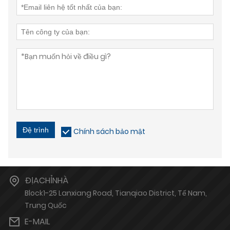
Đệ trình
Chính sách bảo mật
ĐỊACHỈNHÀ
Block1-25 Lanxiang Road, Tianqiao District, Tế Nam,
Trung Quốc
E-MAIL